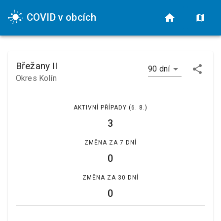
COVID v obcích
Břežany II
90 dní
Okres Kolín
AKTIVNÍ PŘÍPADY
(6. 8.)
3
ZMĚNA ZA 7 DNÍ
0
ZMĚNA ZA 30 DNÍ
0