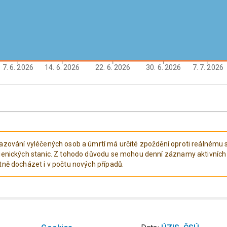
7. 6. 2026
14. 6. 2026
22. 6. 2026
30. 6. 2026
7. 7. 2026
azování vyléčených osob a úmrtí má určité zpoždění oproti reálnému s
ienických stanic. Z tohodo důvodu se mohou denní záznamy aktivníc
tně docházet i v počtu nových případů.