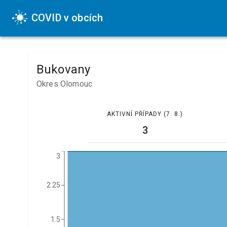
COVID v obcích
Bukovany
Okres Olomouc
AKTIVNÍ PŘÍPADY
(7. 8.)
3
3
2.25
1.5